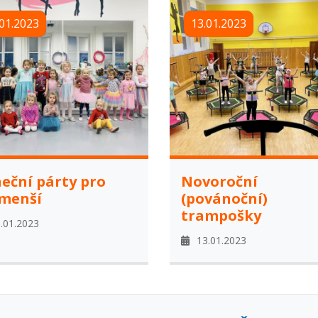
01.2023
13.01.2023
eční párty pro
Novoroční
menší
(povánoční)
trampošky
.01.2023
13.01.2023