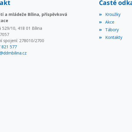
akt
Časté odk
í a mládeže Bílina, příspěvková
Kroužky
zace
Akce
 529/10, 418 01 Bílina
Tábory
67057
Kontakty
í spojení: 278010/2700
7 821 577
@ddmbilina.cz