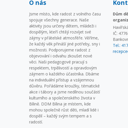
O nás
Kont
Jsme místo, kde radost z volného času
Dům dět
spojuje všechny generace. Naše
organi
aktivity jsou určeny dětem, mládeži i
Havířská
dospělým, kteří chtějí rozvíjet své
IČ: 477
zájmy v přátelské atmosféře. Věříme,
Bankovn
že každý věk přináší jiné potřeby, sny i
Tel.: 41
možnosti. Podporujeme radost z
recepce
objevování i odvahu zkoušet nové
věci. Naši pedagogové pracují s
respektem, trpělivostí a opravdovým
zájmem o každého účastníka. Dbáme
na individuální přístup a vzájemnou
důvěru. Pořádáme kroužky, tématické
akce i tábory a jsme nedílnou součástí
kulturního a společenského života v
Bílině. DDM Bílina je místem, kde
mohou společně růst děti, mladí lidé i
dospělí – každý svým tempem a s
radostí.