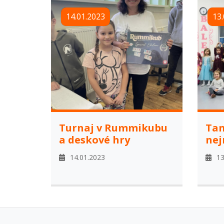
14.01.2023
13.
Turnaj v Rummikubu
Tan
a deskové hry
nej
14.01.2023
13