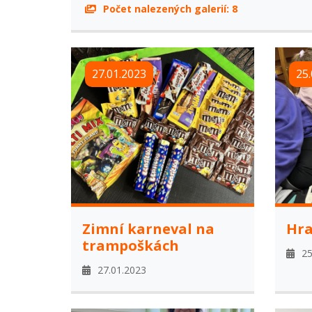
Počet nalezených galerií:
8
27.01.2023
25.
Zimní karneval na
Hra
trampoškách
25
27.01.2023