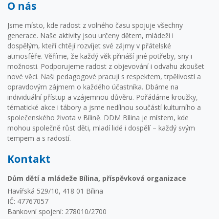
O nás
Jsme místo, kde radost z volného času spojuje všechny
generace. Naše aktivity jsou určeny dětem, mládeži i
dospělým, kteří chtějí rozvíjet své zájmy v přátelské
atmosféře. Věříme, že každý věk přináší jiné potřeby, sny i
možnosti. Podporujeme radost z objevování i odvahu zkoušet
nové věci. Naši pedagogové pracují s respektem, trpělivostí a
opravdovým zájmem o každého účastníka. Dbáme na
individuální přístup a vzájemnou důvěru. Pořádáme kroužky,
tématické akce i tábory a jsme nedílnou součástí kulturního a
společenského života v Bílině. DDM Bílina je místem, kde
mohou společně růst děti, mladí lidé i dospělí – každý svým
tempem a s radostí.
Kontakt
Dům dětí a mládeže Bílina, příspěvková organizace
Havířská 529/10, 418 01 Bílina
IČ: 47767057
Bankovní spojení: 278010/2700