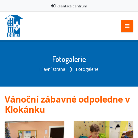
Klientské centrum
Fotogalerie
Hlavní strana
Fotogalerie
Vánoční zábavné odpoledne v
Klokánku