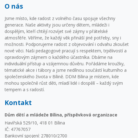
O nás
Jsme místo, kde radost z volného času spojuje všechny
generace. Naše aktivity jsou určeny dětem, mládeži i
dospělým, kteří chtějí rozvíjet své zájmy v přátelské
atmosféře. Věříme, že každý věk přináší jiné potřeby, sny i
možnosti. Podporujeme radost z objevování i odvahu zkoušet
nové věci. Naši pedagogové pracují s respektem, trpělivostí a
opravdovým zájmem o každého účastníka. Dbáme na
individuální přístup a vzájemnou důvěru. Pořádáme kroužky,
tématické akce i tábory a jsme nedílnou součástí kulturního a
společenského života v Bílině. DDM Bílina je místem, kde
mohou společně růst děti, mladí lidé i dospělí – každý svým
tempem a s radostí.
Kontakt
Dům dětí a mládeže Bílina, příspěvková organizace
Havířská 529/10, 418 01 Bílina
IČ: 47767057
Bankovní spojení: 278010/2700