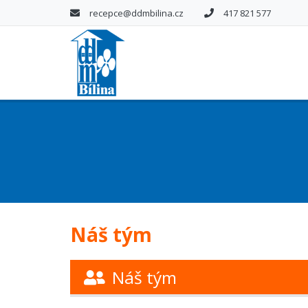
recepce@ddmbilina.cz
417 821 577
Náš tým
Náš tým