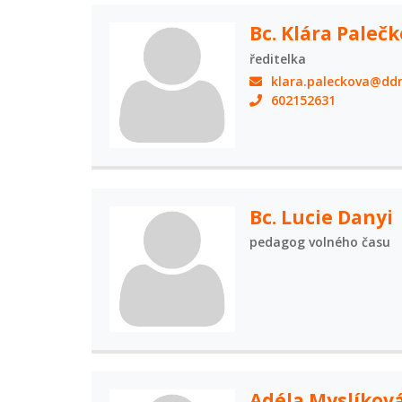
Bc. Klára Paleč
ředitelka
klara.paleckova@ddm
602152631
Bc. Lucie Danyi
pedagog volného času
Adéla Myslíkov