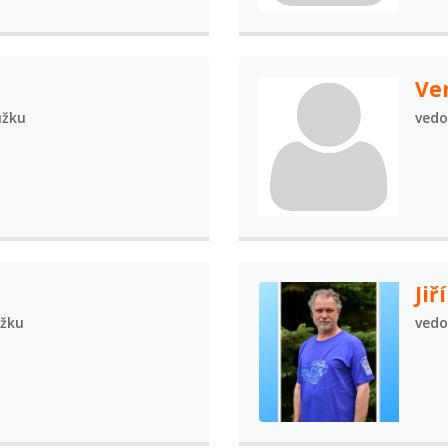
Ve
užku
vedo
Jiř
užku
vedo