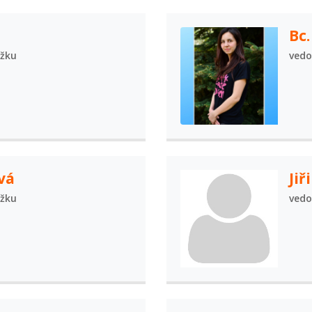
Bc.
užku
vedo
vá
Jiř
užku
vedo