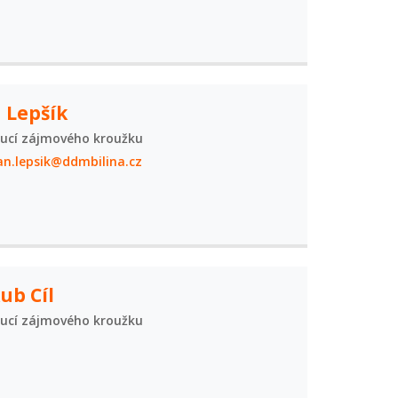
 Lepšík
ucí zájmového kroužku
an.lepsik@ddmbilina.cz
ub Cíl
ucí zájmového kroužku