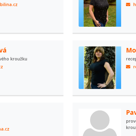
ilina.cz
h
vá
Mo
ového kroužku
rece
cz
r
Pa
prov
krou
a.cz