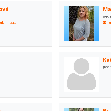
ková
Ma
peda
bilina.cz
m
Ka
peda
á
Bc