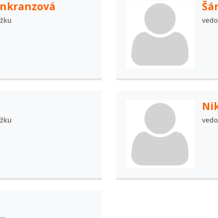
enkranzová
Šá
užku
vedo
Ni
užku
vedo