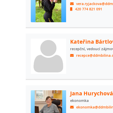
vera.ryjackova@ddmb
420 774 821 091
Kateřina Bártlo
recepční, vedoucí zájm
recepce@ddmbilina.
Jana Hurychová
ekonomka
ekonomka@ddmbilin