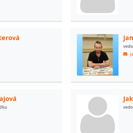
terová
Jan
vedo
j
ajová
Jak
užku
vedo