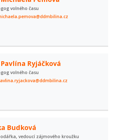
gog volného času
ichaela.pemova@ddmbilina.cz
 Pavlína Ryjáčková
gog volného času
avlina.ryjackova@ddmbilina.cz
tka Budková
odářka, vedoucí zájmového kroužku