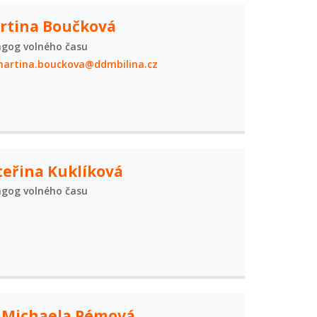
rtina Boučková
gog volného času
artina.bouckova@ddmbilina.cz
teřina Kuklíková
gog volného času
. Michaela Pémová