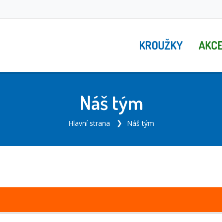
KROUŽKY
AKC
Náš tým
Hlavní strana
Náš tým