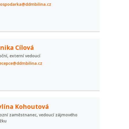
ospodarka@ddmbilina.cz
nika Cílová
pční, externí vedoucí
ecepce@ddmbilina.cz
vlína Kohoutová
ozní zaměstnanec, vedoucí zájmového
žku