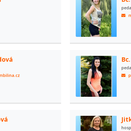
peda
m
dová
Bc.
peda
bilina.cz
p
ová
Ji
hosp